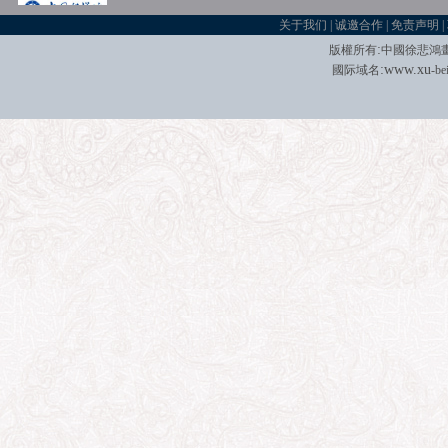
关于我们
|
诚邀合作
|
免责声明
|
:
版權所有
中國徐悲鴻
:
w
w
w.xu
國际域名
-be