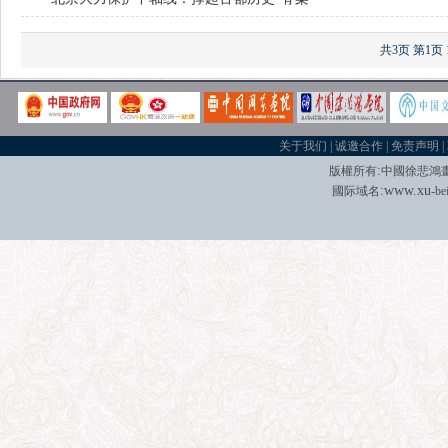
共3页
第1页
关于我们
|
诚邀合作
|
免责声明
|
:
版權所有
中國徐悲鴻
:
w
w
w.xu
國际域名
-be