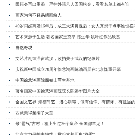
限籍令再出重拳！严控外籍艺人回国捞金，看看名单上都有谁
画家为何不轻易赠画给人
49岁闫妮离婚16年后，成三大满贯视后：女人真想干点事谁也拦
艺术来源于生活.著名画家王克举.陈远华.姚叶红作品欣赏
自然奇覌
文艺片剧组滞留武汉，改拍关于武汉的纪录片
庆祝新中国成立70周年徐悲鸿画院油画展在北京隆重开幕
中国徐悲鸿画院四姑山写生基地
著名画家中国徐悲鸿画院院长陈远华图片大全
全国文艺界“崇德尚艺、潜心耕耘，做有信仰、有情怀、有担当的
西藏美得超纲了天堂
最“霸气”古村：祖上出过36个皇帝 全国都罕见！
北京大力保护中轴线：撑起古都历史“脊梁”