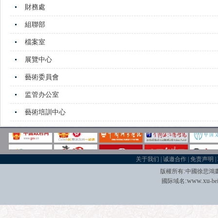
財務處
組聯部
檔案室
展覽中心
藝術委員會
监管办公室
藝術培訓中心
关于我们
|
诚邀合作
|
免责声明
|
:
版權所有
中國徐悲鴻
:
w
w
w.xu
國际域名
-be