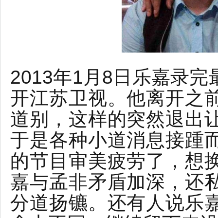
2013年1月8日乐嘉录
开江苏卫视。他离开之
道别，这样的突然退出
于是各种小道消息接踵
的节目审美疲劳了，想
嘉与孟非矛盾加深，还
分道扬镳。还有人说乐