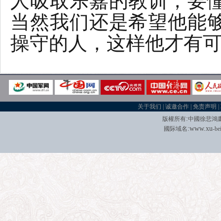
人吸取乐嘉的教训，要
当然我们还是希望他能
操守的人，这样他才有
关于我们
|
诚邀合作
|
免责声明
|
:
版權所有
中國徐悲鴻
:
w
w
w.xu
國际域名
-be