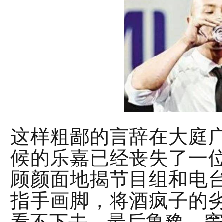
这样粗鄙的言辞在大庭
候的乐嘉已经丧失了一
顾颜面地揭节目组和电
指手画脚，将酒疯子的
看不下去，最后鲁豫、