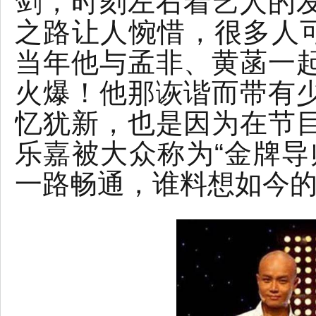
剑，时刻左右着艺人的
之路让人惋惜，很多人可
当年他与孟非、黄菡一
火爆！他那诙谐而带有
忆犹新，也是因为在节
乐嘉被大众称为“金牌导
一路畅通，谁料想如今