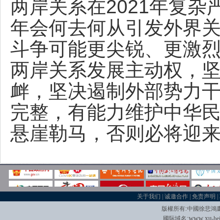
两岸关系在2021年复杂
年会何去何从引发外界
斗争可能更尖锐、更激
两岸关系发展主动权，坚
衅，坚决遏制外部势力
完整，有能力维护中华
悬崖勒马，否则必将迎
关于我们
|
诚邀合作
|
免责声明
|
:
版權所有
中國徐悲鴻
:
w
w
w.xu
國际域名
-be