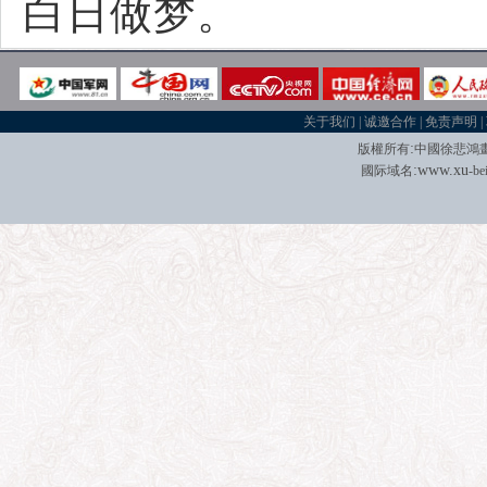
白日做梦。
关于我们
|
诚邀合作
|
免责声明
|
:
版權所有
中國徐悲鴻
:
w
w
w.xu
國际域名
-be