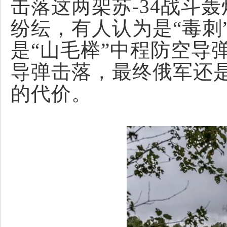
击落这两架苏-34战斗
纷纭，有人认为是“毒刺
是“山毛榉”中程防空导
导弹击落，最终俄军还
的代价。