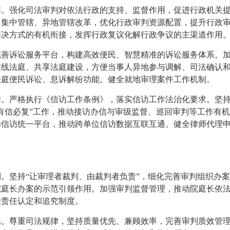
解。强化司法审判对依法行政的支持、监督作用，促进行政机关
、集中管辖、异地管辖改革，优化行政审判资源配置，提升行政
解决方式的有机衔接，发挥行政复议化解行政争议的主渠道作用
完善诉讼服务平台，构建高效便民、智慧精准的诉讼服务体系。
在线法庭、共享法庭建设，方便当事人异地参与调解、司法确认
法庭便民诉讼、息诉解纷功能。健全就地审理案件工作机制。
作。严格执行《信访工作条例》，落实信访工作法治化要求。坚
有信必复”工作，推动接访办信与审级监督、巡回审判等工作有
诉信访统一平台，推动跨单位信访数据互联互通。健全律师代理
。坚持“让审理者裁判、由裁判者负责”，细化完善审判组织办
院庭长办案的示范引领作用。加强审判监督管理，推动院庭长依
法责任认定和追究制度。
系。尊重司法规律，坚持质量优先、兼顾效率，完善审判质效管