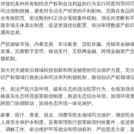
，对侵犯各种所有制经济产权和合法利益的行为实行同责同罪同
和司法强制措施，避免对合法生产经营的不利影响。完善在食品
健全有效防范、依法甄别纠正涉企冤错案件机制。强化对垄断和
完善市场主体退出制度，促进资源优化配置。依法审理数据产权
流通和交易。
法严惩操纵市场、内幕交易、非法集资、贷款诈骗、洗钱等金融
康发展。完善数字货币、移动支付、互联网金融、跨境金融资产
衔接机制。
。加大对关键前沿领域科技创新和商业秘密的司法保护力度。充
知识产权领域行政执法和司法审判衔接机制，推动知识产权领域
工作。依法严惩污染环境、破坏生态的违法犯罪行为，全面加强
严格落实生态环境损害赔偿制度，推进生态综合补偿。加强环境
动跨部门协调联动，加强生态环境一体化保护。
强家事、医疗、养老、就业、消费等民生领域司法保护，增进民
善人身安全保护令制度。妥善审理医疗损害赔偿纠纷案件，促进
查、调解工作。依法维护平等就业和劳动权利，严惩恶意欠薪，