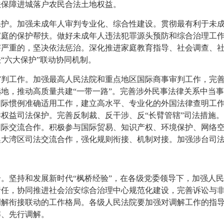
法保障进城落户农民合法土地权益。
保护。加强未成年人审判专业化、综合性建设。贯彻最有利于未
家庭的保护帮扶。做好未成年人违法犯罪源头预防和综合治理工
害严重的，坚决依法惩治。深化推进家庭教育指导、社会调查、
“六大保护”联动协同机制。
审判工作。加强最高人民法院和重点地区国际商事审判工作，完
地，推动高质量共建“一带一路”。完善涉外民事法律关系中当
国际惯例准确适用工作，建立高水平、专业化的外国法律查明工
权益司法保护。完善反制裁、反干涉、反“长臂管辖”司法措施
国际交流合作。积极参与国际贸易、知识产权、环境保护、网络
澳大湾区司法交流合作，强化规则衔接、机制对接。加强涉台司
。坚持和发展新时代“枫桥经验”，在各级党委领导下，加强人
责任，协同推进社会治安综合治理中心规范化建设，完善诉讼与
调解衔接联动的工作格局。各级人民法院要加强对调解工作的指
解、先行调解。