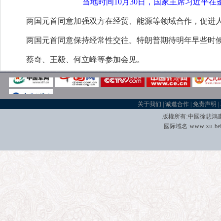
当地时间10月30日，国家主席习近平在
两国元首同意加强双方在经贸、能源等领域合作，促进
两国元首同意保持经常性交往。特朗普期待明年早些时
蔡奇、王毅、何立峰等参加会见。
关于我们
|
诚邀合作
|
免责声明
|
:
版權所有
中國徐悲鴻
:
w
w
w.xu
國际域名
-be