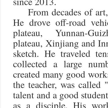
since 2013.
From decades of art, h
He drove off-road vehi
plateau, Yunnan-Guiz
plateau, Xinjiang and I
sketch. He traveled te
collected a large numb
created many good works 
the teacher, was called 
talent and a good studen
as a disciple. His wor