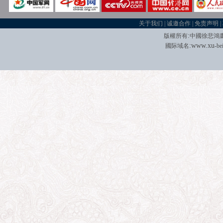
关于我们
|
诚邀合作
|
免责声明
|
:
版權所有
中國徐悲鴻
:
w
w
w.xu
國际域名
-be