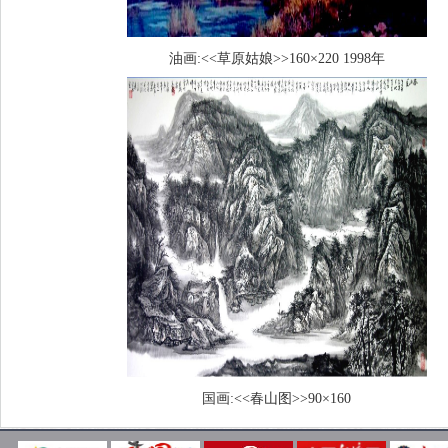
油画:<<草原姑娘>>160×220 1998年
国画:<<春山图>>90×160