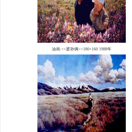
油画:<<婆孙俩>>180×160 1988年