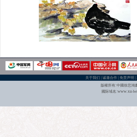
关于我们
|
诚邀合作
|
免责声明
|
:
版權所有
中國徐悲鴻
:
w
w
w.xu
國际域名
-be