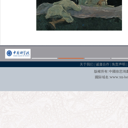
关于我们
|
诚邀合作
|
免责声明
|
:
版權所有
中國徐悲鴻
:
w
w
w.xu
國际域名
-be