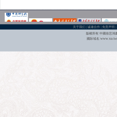
关于我们
|
诚邀合作
|
免责声明
|
:
版權所有
中國徐悲鴻
:
w
w
w.xu
國际域名
-be